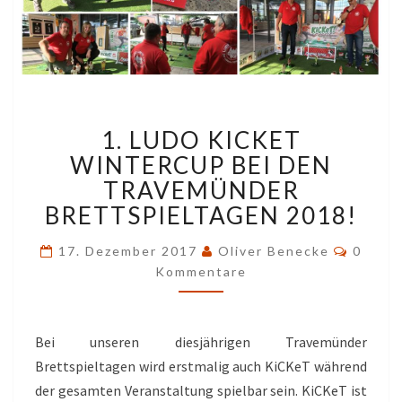
1.
1. LUDO KICKET
LUDO
KICKET
WINTERCUP BEI DEN
WINTERCUP
TRAVEMÜNDER
BEI
BRETTSPIELTAGEN 2018!
DEN
TRAVEMÜNDER
Komme
17. Dezember 2017
Oliver Benecke
0
BRETTSPIELTAGEN
Kommentare
2018!
Bei unseren diesjährigen Travemünder
Brettspieltagen wird erstmalig auch KiCKeT während
der gesamten Veranstaltung spielbar sein. KiCKeT ist