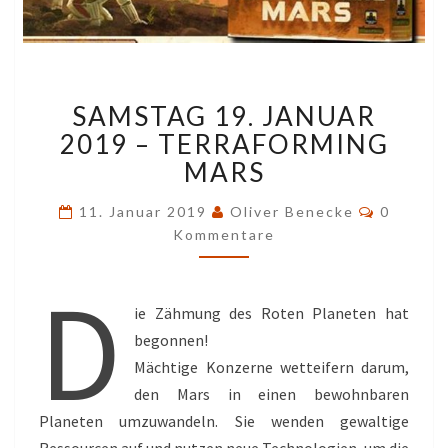
SAMSTAG
SAMSTAG 19. JANUAR
19.
JANUAR
2019 – TERRAFORMING
2019
MARS
–
TERRAFORMING
Komment
11. Januar 2019
Oliver Benecke
0
MARS
Kommentare
D
ie Zähmung des Roten Planeten hat
begonnen!
Mächtige Konzerne wetteifern darum,
den Mars in einen bewohnbaren
Planeten umzuwandeln. Sie wenden gewaltige
Ressourcen auf und nutzen neue Technologien, um die