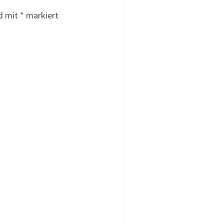
nd mit
*
markiert