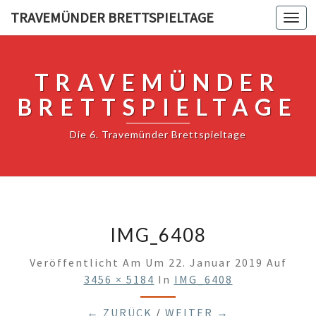
TRAVEMÜNDER BRETTSPIELTAGE
Togg
navi
TRAVEMÜNDER
BRETTSPIELTAGE
Die 6. Travemünder Brettspieltage
IMG_6408
Veröffentlicht Am
Um
22. Januar 2019
Auf
3456 × 5184
In
IMG_6408
← ZURÜCK
/
WEITER →