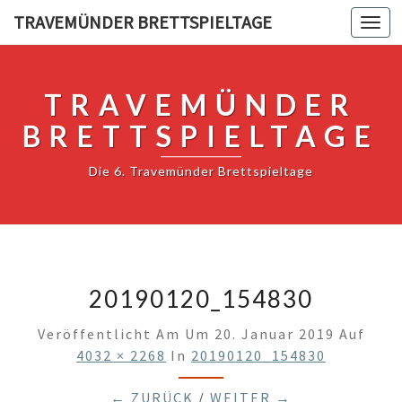
TRAVEMÜNDER BRETTSPIELTAGE
Togg
navi
TRAVEMÜNDER
BRETTSPIELTAGE
Die 6. Travemünder Brettspieltage
20190120_154830
Veröffentlicht Am
Um
20. Januar 2019
Auf
4032 × 2268
In
20190120_154830
← ZURÜCK
/
WEITER →