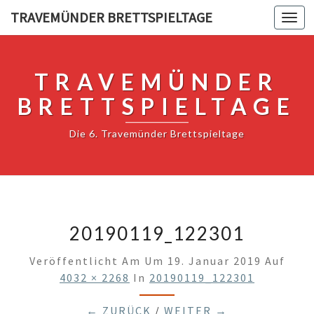
TRAVEMÜNDER BRETTSPIELTAGE
Togg
navi
TRAVEMÜNDER
BRETTSPIELTAGE
Die 6. Travemünder Brettspieltage
20190119_122301
Veröffentlicht Am
Um
19. Januar 2019
Auf
4032 × 2268
In
20190119_122301
← ZURÜCK
/
WEITER →