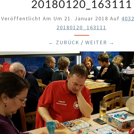
20180120_163111
Veröffentlicht Am
Um
21. Januar 2018
Auf
4032
20180120_163111
← ZURÜCK
/
WEITER →